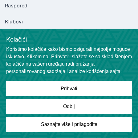
Raspored
Klubovi
Kolačići
Contact Us
Koristimo kolačiće kako bismo osigurali najbolje moguće
iskustvo. Klikom na „Prihvati“, slažete se sa skladištenjem
marinkovicv2004@gmail.com
kolačića na vašem uređaju radi pružanja
Socials
personalizovanog sadržaja i analize korišćenja sajta.
Prihvati
Odbij
Powered by
League Engine
Saznajte više i prilagodite
Tražite rešenje za svoju ligu?
Kliknite ovde
Copyright © League Engine