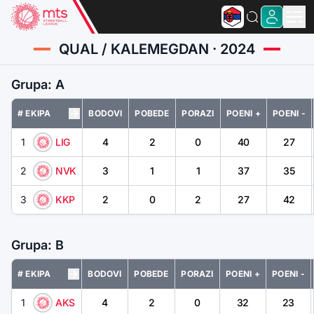
QUAL / KALEMEGDAN · 2024
Grupa: A
# EKIPA
BODOVI
POBEDE
PORAZI
POENI +
POENI -
1
LIG
4
2
0
40
27
2
NVK
3
1
1
37
35
3
KKP
2
0
2
27
42
Grupa: B
# EKIPA
BODOVI
POBEDE
PORAZI
POENI +
POENI -
1
AKS
4
2
0
32
23