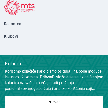
Raspored
Klubovi
Contact Us
Kolačići
marinkovicv2004@gmail.com
Koristimo kolačiće kako bismo osigurali najbolje moguće
Socials
iskustvo. Klikom na „Prihvati“, slažete se sa skladištenjem
kolačića na vašem uređaju radi pružanja
personalizovanog sadržaja i analize korišćenja sajta.
Prihvati