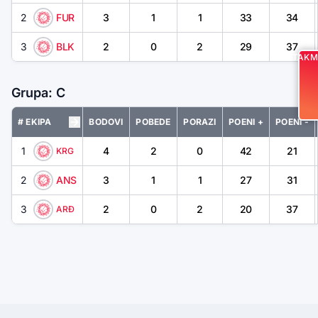
2
FUR
3
1
1
33
34
3
BLK
2
0
2
29
37
UTAKM
Grupa: C
# EKIPA
BODOVI
POBEDE
PORAZI
POENI +
POENI -
1
4
2
0
42
21
KRG
2
ANS
3
1
1
27
31
3
2
0
2
20
37
ARĐ