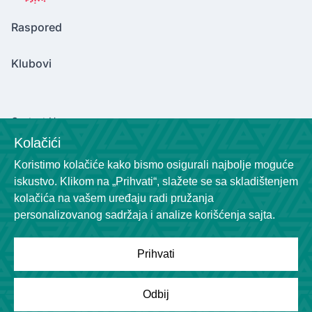
Raspored
Klubovi
Contact Us
Kolačići
marinkovicv2004@gmail.com
Koristimo kolačiće kako bismo osigurali najbolje moguće
Socials
iskustvo. Klikom na „Prihvati“, slažete se sa skladištenjem
kolačića na vašem uređaju radi pružanja
personalizovanog sadržaja i analize korišćenja sajta.
Prihvati
Powered by
League Engine
Odbij
Tražite rešenje za svoju ligu?
Kliknite ovde
Copyright © League Engine