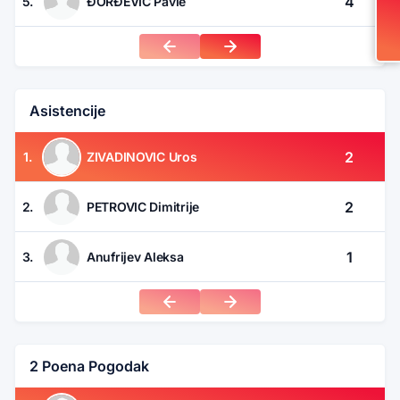
4
5.
ĐORĐEVIĆ Pavle
Asistencije
2
1.
ZIVADINOVIC Uros
2
2.
PETROVIC Dimitrije
1
3.
Anufrijev Aleksa
2 Poena Pogodak