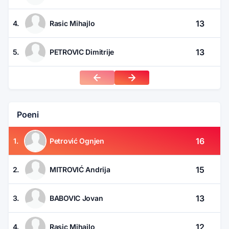
13
4.
Rasic Mihajlo
13
5.
PETROVIC Dimitrije
Poeni
16
1.
Petrović Ognjen
15
2.
MITROVIĆ Andrija
13
3.
BABOVIC Jovan
12
4.
Rasic Mihajlo