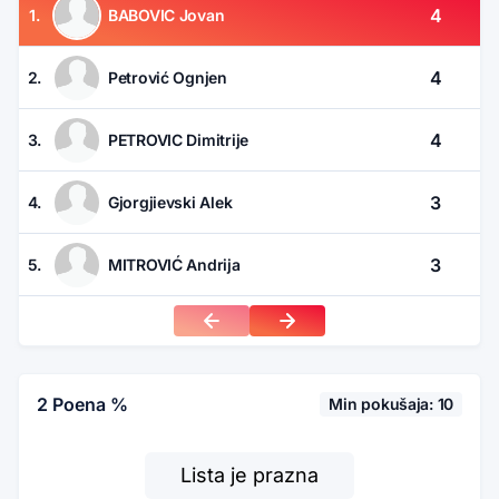
4
1.
BABOVIC Jovan
4
2.
Petrović Ognjen
4
3.
PETROVIC Dimitrije
3
4.
Gjorgjievski Alek
3
5.
MITROVIĆ Andrija
2 Poena %
Min pokušaja: 10
Lista je prazna