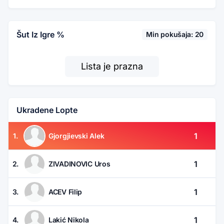
Šut Iz Igre %
Min pokušaja: 20
Lista je prazna
Ukradene Lopte
1
1.
Gjorgjievski Alek
1
2.
ZIVADINOVIC Uros
1
3.
ACEV Filip
1
4.
Lakić Nikola