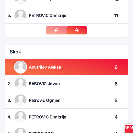
11
5.
PETROVIC Dimitrije
Skok
6
1.
Anufrijev Aleksa
6
2.
BABOVIC Jovan
5
3.
Petrović Ognjen
4
4.
PETROVIC Dimitrije
UTAKM