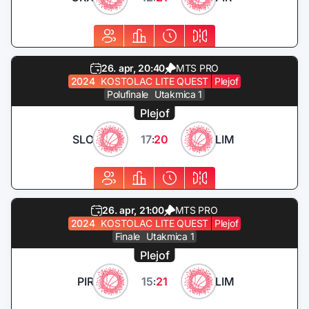
26. apr, 20:40
MTS PRO
2024
KOSTOLAC LITE QUEST
Plejof
Polufinale
Utakmica 1
Plejof
SLO
17
20
LIM
:
26. apr, 21:00
MTS PRO
2024
KOSTOLAC LITE QUEST
Plejof
Finale
Utakmica 1
Plejof
PIR
15
21
LIM
: