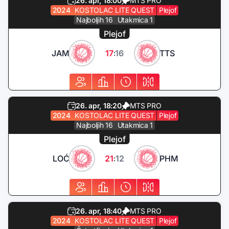
26. apr, 18:00
MTS PRO
2024
KOSTOLAC LITE QUEST
Plejof
Najboljih 16
Utakmica 1
Plejof
JAM
17
16
TTS
:
26. apr, 18:20
MTS PRO
2024
KOSTOLAC LITE QUEST
Plejof
Najboljih 16
Utakmica 1
Plejof
LOĆ
21
12
PHM
:
26. apr, 18:40
MTS PRO
2024
KOSTOLAC LITE QUEST
Plejof