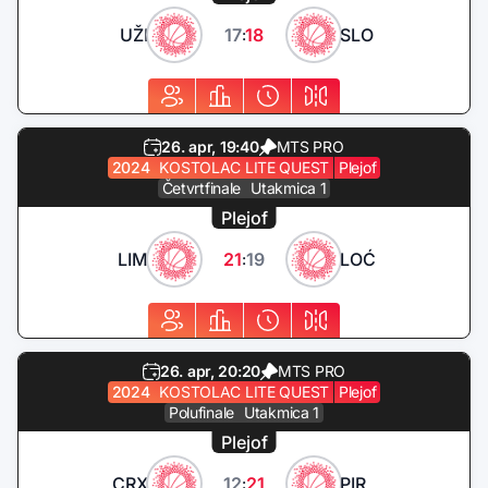
UŽI
17
18
SLO
:
26. apr, 19:40
MTS PRO
2024
KOSTOLAC LITE QUEST
Plejof
Četvrtfinale
Utakmica 1
Plejof
LIM
21
19
LOĆ
:
26. apr, 20:20
MTS PRO
2024
KOSTOLAC LITE QUEST
Plejof
Polufinale
Utakmica 1
Plejof
CRX
12
21
PIR
: