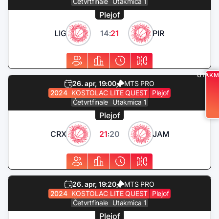
Četvrtfinale
Utakmica 1
Plejof
LIG
14
21
PIR
:
UTAKM
26. apr, 19:00
MTS PRO
2024
KOSTOLAC LITE QUEST
Plejof
Četvrtfinale
Utakmica 1
Plejof
CRX
21
20
JAM
:
26. apr, 19:20
MTS PRO
2024
KOSTOLAC LITE QUEST
Plejof
Četvrtfinale
Utakmica 1
Plejof