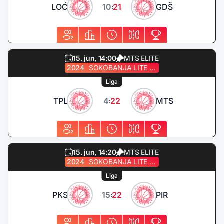
LOĆ
10
21
GDŠ
:
15. jun, 14:00
MTS ELITE
2024
SOKOBANJA LITE QUEST
Liga
TPL
4
22
MTS
:
15. jun, 14:20
MTS ELITE
2024
SOKOBANJA LITE QUEST
Liga
PKS
15
22
PIR
: