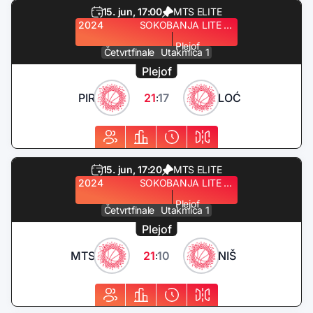
15. jun, 17:00
MTS ELITE
2024
SOKOBANJA LITE QUEST
Plejof
Četvrtfinale
Utakmica 1
Plejof
PIR
21
17
LOĆ
:
15. jun, 17:20
MTS ELITE
2024
SOKOBANJA LITE QUEST
Plejof
Četvrtfinale
Utakmica 1
Plejof
MTS
21
10
NIŠ
: