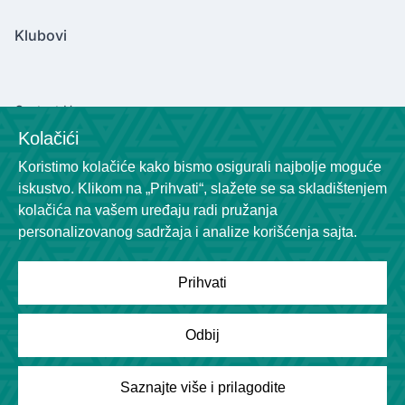
Klubovi
Contact Us
Kolačići
marinkovicv2004@gmail.com
Koristimo kolačiće kako bismo osigurali najbolje moguće
Socials
iskustvo. Klikom na „Prihvati“, slažete se sa skladištenjem
kolačića na vašem uređaju radi pružanja
personalizovanog sadržaja i analize korišćenja sajta.
Prihvati
Powered by
League Engine
Odbij
Tražite rešenje za svoju ligu?
Kliknite ovde
Copyright © League Engine
Saznajte više i prilagodite