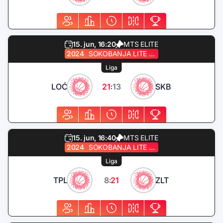
15. jun, 16:20
MTS ELITE
2024
SOKOBANJA LITE QUEST
Liga
LOĆ
21
13
SKB
:
15. jun, 16:40
MTS ELITE
2024
SOKOBANJA LITE QUEST
Liga
TPL
8
21
ZLT
: