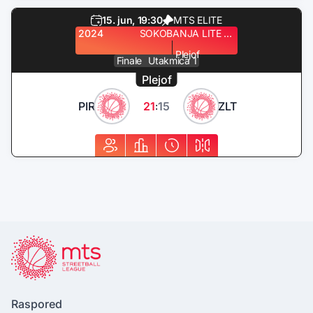
15. jun, 19:30
MTS ELITE
2024
SOKOBANJA LITE QUEST
Plejof
Finale
Utakmica 1
Plejof
PIR
21
15
ZLT
:
Raspored