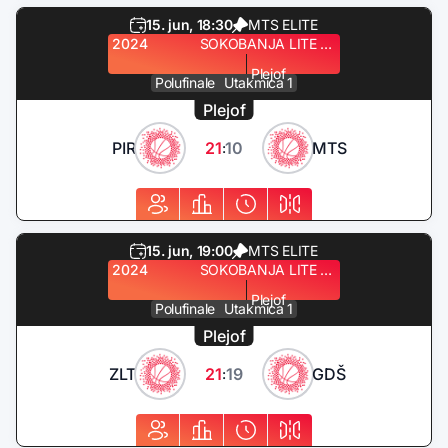
15. jun, 18:30
MTS ELITE
2024
SOKOBANJA LITE QUEST
Plejof
Polufinale
Utakmica 1
Plejof
PIR
21
10
MTS
:
15. jun, 19:00
MTS ELITE
2024
SOKOBANJA LITE QUEST
Plejof
Polufinale
Utakmica 1
Plejof
ZLT
21
19
GDŠ
: