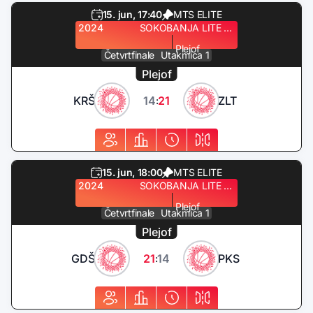
15. jun, 17:40
MTS ELITE
2024
SOKOBANJA LITE QUEST
Plejof
Četvrtfinale
Utakmica 1
Plejof
KRŠ
14
21
ZLT
:
15. jun, 18:00
MTS ELITE
2024
SOKOBANJA LITE QUEST
Plejof
Četvrtfinale
Utakmica 1
Plejof
GDŠ
21
14
PKS
: