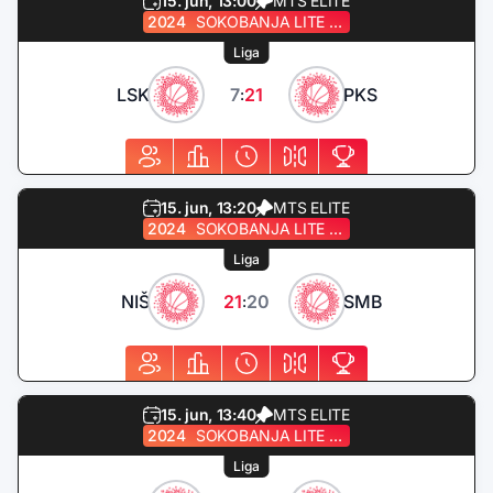
15. jun, 13:00
MTS ELITE
2024
SOKOBANJA LITE QUEST
Liga
LSK
7
21
PKS
:
15. jun, 13:20
MTS ELITE
2024
SOKOBANJA LITE QUEST
Liga
NIŠ
21
20
SMB
:
15. jun, 13:40
MTS ELITE
2024
SOKOBANJA LITE QUEST
Liga