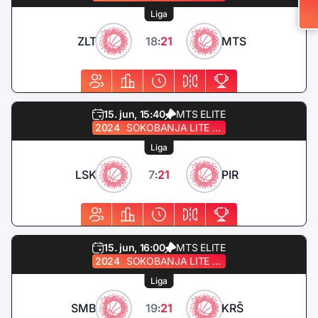
Liga
ZLT
18
21
MTS
:
15. jun, 15:40
MTS ELITE
2024
SOKOBANJA LITE QUEST
Liga
LSK
7
21
PIR
:
15. jun, 16:00
MTS ELITE
2024
SOKOBANJA LITE QUEST
Liga
SMB
19
21
KRŠ
: