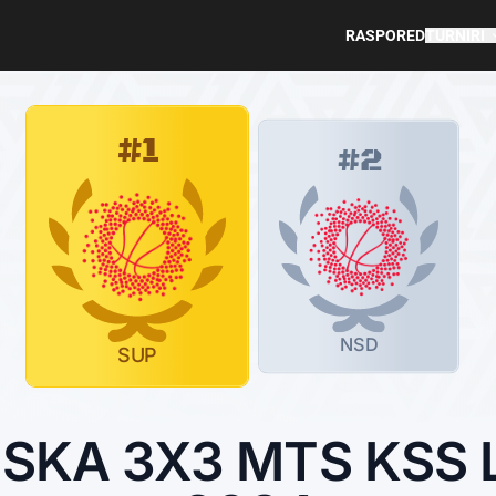
RASPORED
TURNIRI
#1
#2
NSD
SUP
KA 3X3 MTS KSS L