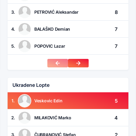
8
3.
PETROVIĆ Aleksandar
7
4.
BALAŠKO Demian
7
5.
POPOVIC Lazar
Ukradene Lopte
5
1.
Veskovic Edin
4
2.
MILAKOVIĆ Marko
2
3.
ČUBRANOVIĆ Stefan