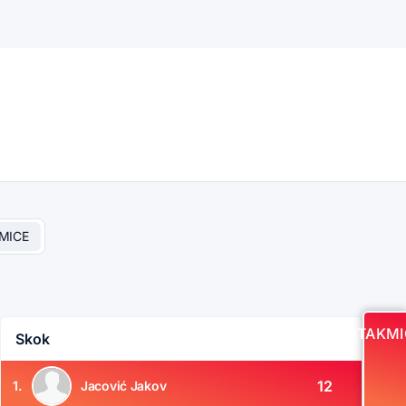
MICE
UTAKMI
Skok
12
1.
Jacović Jakov