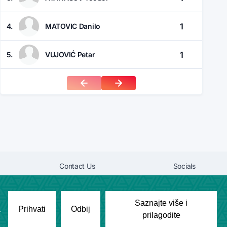
1
4.
MATOVIC Danilo
1
5.
VUJOVIĆ Petar
Contact Us
Socials
marinkovicv2004@gmail.com
Saznajte više i
a
Prihvati
Odbij
prilagodite
Copyright © League Engine