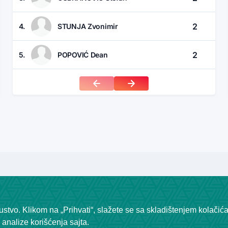
2
4.
STUNJA Zvonimir
2
5.
POPOVIĆ Dean
stvo. Klikom na „Prihvati“, slažete se sa skladištenjem kolačić
analize korišćenja sajta.
Tražite rešenje za svoju ligu?
Kliknite ovde