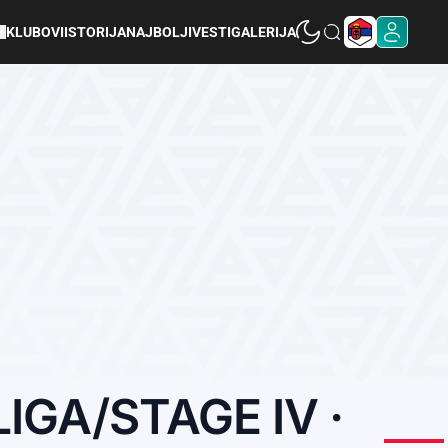
KLUBOVI
ISTORIJA
NAJBOLJI
VESTI
GALERIJA
IGA/STAGE IV ·