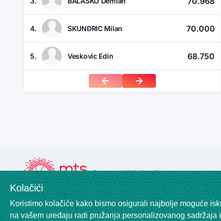
70.968
3.
BALAŠKO Demian
70.000
4.
SKUNDRIC Milan
68.750
5.
Veskovic Edin
Raspored
Klubovi
Kolačići
Koristimo kolačiće kako bismo osigurali najbolje moguće isku
na vašem uređaju radi pružanja personalizovanog sadržaja i 
Powered by
League Engine