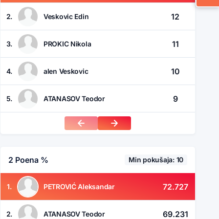
12
2.
Veskovic Edin
11
3.
PROKIC Nikola
10
4.
alen Veskovic
9
5.
ATANASOV Teodor
2 Poena %
Min pokušaja: 10
72.727
1.
PETROVIĆ Aleksandar
69.231
2.
ATANASOV Teodor