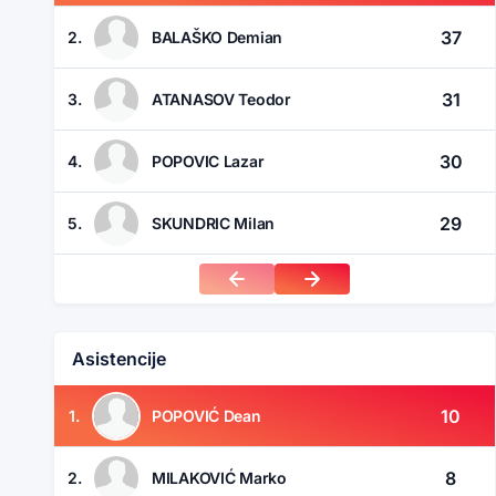
37
2.
BALAŠKO Demian
31
3.
ATANASOV Teodor
30
4.
POPOVIC Lazar
29
5.
SKUNDRIC Milan
Asistencije
10
1.
POPOVIĆ Dean
8
2.
MILAKOVIĆ Marko