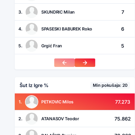
7
3.
SKUNDRIC Milan
6
4.
SPASESKI BABUREK Roko
5
5.
Grgić Fran
Šut Iz Igre %
Min pokušaja: 20
77.273
1.
PETKOVIC Milos
75.862
2.
ATANASOV Teodor