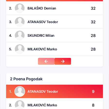
32
2.
BALAŠKO Demian
32
3.
ATANASOV Teodor
28
4.
SKUNDRIC Milan
28
5.
MILAKOVIĆ Marko
2 Poena Pogodak
9
1.
ATANASOV Teodor
8
2.
MILAKOVIĆ Marko