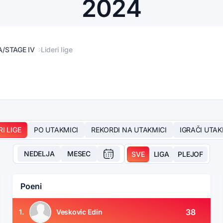
2024
/STAGE IV
Lideri lige
RI LIGE
PO UTAKMICI
REKORDI NA UTAKMICI
IGRAČI UTAK
NEDELJA
MESEC
SVE
LIGA
PLEJOF
Poeni
38
1.
Veskovic Edin