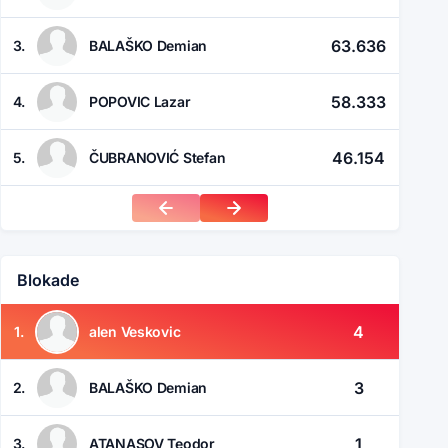
63.636
3.
BALAŠKO Demian
58.333
4.
POPOVIC Lazar
46.154
5.
ČUBRANOVIĆ Stefan
Blokade
4
1.
alen Veskovic
3
2.
BALAŠKO Demian
1
3.
ATANASOV Teodor