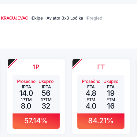
/ KRAGUJEVAC
Ekipe
Aviator 3x3 Loćika
Pregled
1P
FT
Prosečno
Ukupno
Prosečno
Ukupno
1PTA
1PTA
FTA
FTA
14.0
56
4.8
19
1PTM
1PTM
FTM
FTM
8.0
32
4.0
16
57.14%
84.21%