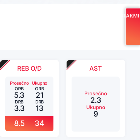
UTAKMI
REB O/D
AST
Prosečno
Ukupno
ORB
ORB
Prosečno
5.3
21
2.3
DRB
DRB
3.3
13
Ukupno
9
8.5
34