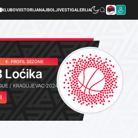
KLUBOVI
ISTORIJA
NAJBOLJI
VESTI
GALERIJA
PROFIL SEZONE
3 Loćika
GUE / KRAGUJEVAC
·
2024
I