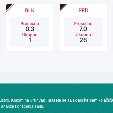
BLK
PFD
Prosečno
Prosečno
0.3
7.0
Ukupno
Ukupno
1
28
stvo. Klikom na „Prihvati“, slažete se sa skladištenjem kolačić
analize korišćenja sajta.
Tražite rešenje za svoju ligu?
Kliknite ovde