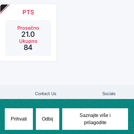
PTS
Prosečno
21.0
Ukupno
84
Contact Us
Socials
marinkovicv2004@gmail.com
Saznajte više i
a
Prihvati
Odbij
prilagodite
Copyright © League Engine