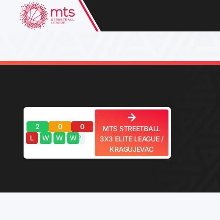
2
0
0
MTS STREETBALL
?
?
?
?
?
L
W
W
W
3X3 ELITE LEAGUE /
KRAGUJEVAC