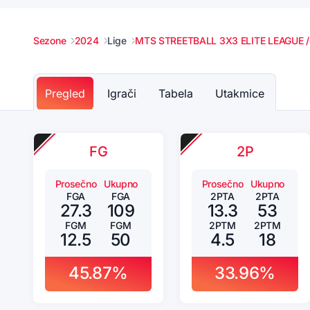
Sezone
2024
Lige
MTS STREETBALL 3X3 ELITE LEAGUE 
Pregled
Igrači
Tabela
Utakmice
FG
2P
Prosečno
Ukupno
Prosečno
Ukupno
FGA
FGA
2PTA
2PTA
27.3
109
13.3
53
FGM
FGM
2PTM
2PTM
12.5
50
4.5
18
45.87%
33.96%