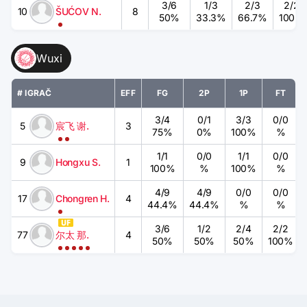
3
/
6
1
/
3
2
/
3
2
/
2
10
ŠUĆOV N.
8
50%
33.3%
66.7%
100%
Wuxi
# IGRAČ
EFF
FG
2P
1P
FT
3
/
4
0
/
1
3
/
3
0
/
0
5
宸飞 谢.
3
75%
0%
100%
%
1
/
1
0
/
0
1
/
1
0
/
0
9
Hongxu S.
1
100%
%
100%
%
4
/
9
4
/
9
0
/
0
0
/
0
17
Chongren H.
4
44.4%
44.4%
%
%
3
/
6
1
/
2
2
/
4
2
/
2
77
尔太 那.
4
50%
50%
50%
100%