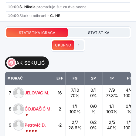
10:00
Š. Nikola
promašuje šut za dva poena
10:00
Skok u odbrani -
C. HE
STATISTIKA IGRAČA
STATISTIKA
UKUPNO
1
AK SEKULIĆ
# IGRAČ
EFF
FG
2P
1P
FT
7
/
10
0
/
1
7
/
9
4
/
4
7
JELOVAC M.
16
70%
0%
77.8%
100%
1
/
1
0
/
0
1
/
1
0
/
0
8
ĆOJBAŠIĆ M.
2
100%
%
100%
%
2
/
7
0
/
2
2
/
5
1
/
1
9
Petrović Đ.
-2
28.6%
0%
40%
100%