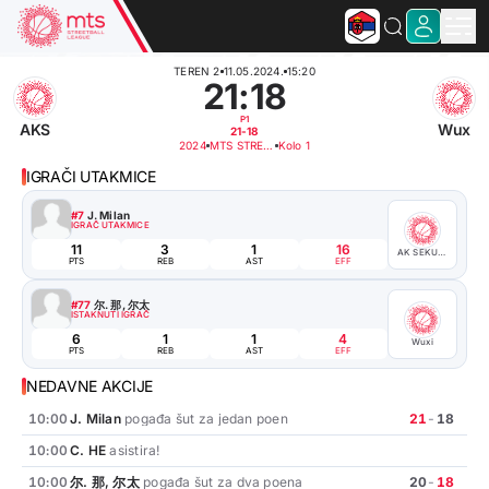
TEREN 2
11.05.2024.
15:20
21
:
18
P1
AKS
Wux
21-18
2024
MTS STREETBALL STAGE III - TERENI KK CRVENA ZVEZDA
Kolo 1
IGRAČI UTAKMICE
#7
J. Milan
IGRAČ UTAKMICE
11
3
1
16
AK SEKULIĆ
PTS
REB
AST
EFF
#77
尔. 那, 尔太
ISTAKNUTI IGRAČ
6
1
1
4
Wuxi
PTS
REB
AST
EFF
NEDAVNE AKCIJE
10:00
J. Milan
pogađa šut za jedan poen
21
-
18
10:00
C. HE
asistira!
10:00
尔. 那, 尔太
pogađa šut za dva poena
20
-
18