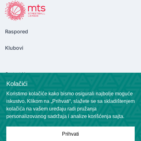
Raspored
Klubovi
Contact Us
Kolačići
marinkovicv2004@gmail.com
Koristimo kolačiće kako bismo osigurali najbolje moguće
Socials
iskustvo. Klikom na „Prihvati“, slažete se sa skladištenjem
kolačića na vašem uređaju radi pružanja
personalizovanog sadržaja i analize korišćenja sajta.
Prihvati