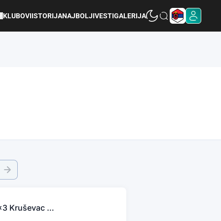
KLUBOVI
ISTORIJA
NAJBOLJI
VESTI
GALERIJA
3x3 Kruševac Master