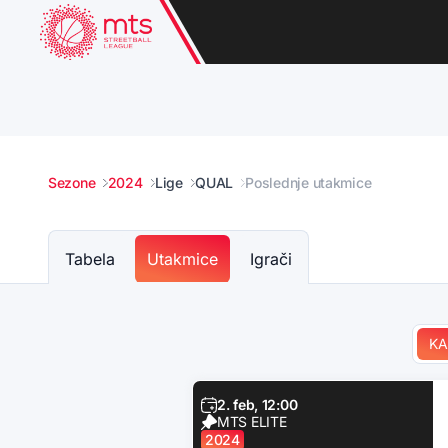
Sezone
2024
Lige
QUAL
Poslednje utakmice
Tabela
Utakmice
Igrači
KA
2. feb, 12:00
MTS ELITE
2024