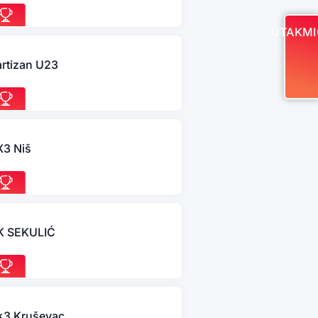
UTAKMI
artizan U23
X3 Niš
K SEKULIĆ
3x3 Kruševac Master