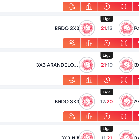
Liga
BRDO 3X3
21
13
P
:
Liga
3X3 ARANĐELOVAC
21
19
3
:
Liga
BRDO 3X3
17
20
A
:
Liga
3X3 Niš
11
21
: